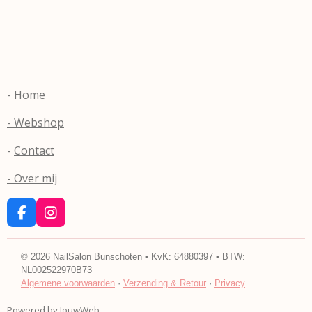
-
Home
- Webshop
-
Contact
- Over mij
F
I
a
n
c
s
e
t
©
2026
NailSalon Bunschoten • KvK: 64880397 • BTW:
b
a
NL002522970B73
o
g
Algemene voorwaarden
·
Verzending & Retour
·
Privacy
o
r
k
a
Powered by
JouwWeb