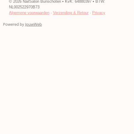
e
t
©
2026
NailSalon Bunschoten • KvK: 64880397 • BTW:
b
a
NL002522970B73
o
g
Algemene voorwaarden
·
Verzending & Retour
·
Privacy
o
r
k
a
Powered by
JouwWeb
m