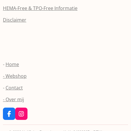
HEMA-Free & TPO-Free Informatie
Disclaimer
-
Home
- Webshop
-
Contact
- Over mij
F
I
a
n
c
s