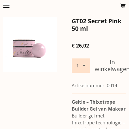
Ga
direct
GT02 Secret Pink
naar
de
50 ml
hoofdinhoud
€ 26,02
In
winkelwage
Artikelnummer:
0014
Geltix – Thixotrope
Builder Gel van Makear
Builder gel met
thixotrope technologie –