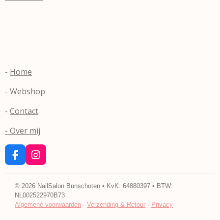
-
Home
- Webshop
-
Contact
- Over mij
F
I
a
n
c
s
e
t
©
2026
NailSalon Bunschoten • KvK: 64880397 • BTW:
b
a
NL002522970B73
o
g
Algemene voorwaarden
·
Verzending & Retour
·
Privacy
o
r