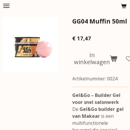
Ga
direct
GG04 Muffin 50ml
naar
de
hoofdinhoud
€ 17,47
In
winkelwagen
Artikelnummer:
0024
Gel&Go – Builder Gel
voor snel salonwerk
De
Gel&Go builder gel
van Makear
is een
multifunctionele