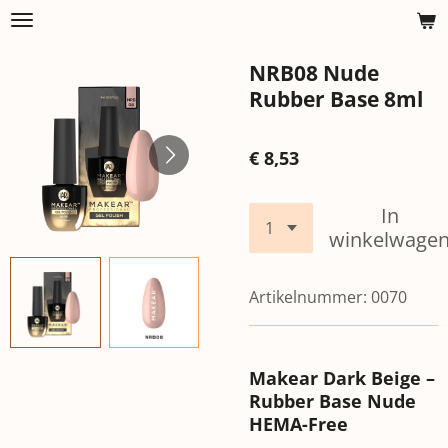
Ga
direct
NRB08 Nude
naar
de
Rubber Base 8ml
hoofdinhoud
€ 8,53
In
winkelwage
Artikelnummer:
0070
Makear Dark Beige –
Rubber Base Nude
HEMA-Free