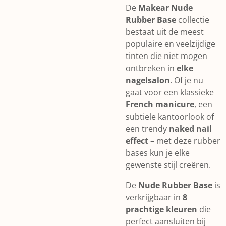
De
Makear Nude
Rubber Base
collectie
bestaat uit de meest
populaire en veelzijdige
tinten die niet mogen
ontbreken in
elke
nagelsalon
. Of je nu
gaat voor een klassieke
French manicure
, een
subtiele kantoorlook of
een trendy
naked nail
effect
– met deze rubber
bases kun je elke
gewenste stijl creëren.
De
Nude Rubber Base
is
verkrijgbaar in
8
prachtige kleuren
die
perfect aansluiten bij