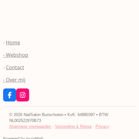
-
Home
- Webshop
-
Contact
- Over mij
F
I
a
n
c
s
e
t
©
2026
NailSalon Bunschoten • KvK: 64880397 • BTW:
b
a
NL002522970B73
o
g
Algemene voorwaarden
·
Verzending & Retour
·
Privacy
o
r
k
a
Powered by
JouwWeb