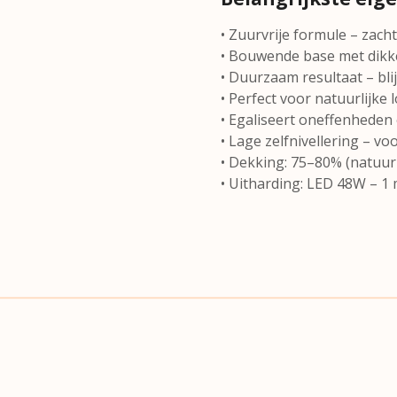
• Zuurvrije formule – zach
• Bouwende base met dikke
• Duurzaam resultaat – blij
• Perfect voor natuurlijke 
• Egaliseert oneffenheden 
• Lage zelfnivellering – v
• Dekking: 75–80% (natuurli
• Uitharding: LED 48W – 1