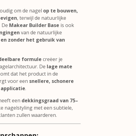
voudig om de nagel
op te bouwen,
tevigen
, terwijl de natuurlijke
t. De
Makear Builder Base
is ook
engingen
van de natuurlijke
s en zonder het gebruik van
deelbare formule
creëer je
agelarchitectuur. De
lage mate
omt dat het product in de
orgt voor een
snellere, schonere
applicatie
.
eeft een
dekkingsgraad van 75–
jke nagelstyling met een subtiele,
klanten zullen waarderen.
enschappen: