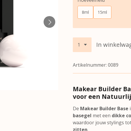
8ml
15ml
In winkelwa
Artikelnummer:
0089
Makear Builder B
voor een Natuurli
De
Makear Builder Base
i
basegel
met een
dikke c
waardoor jouw stylings to
zitten
.