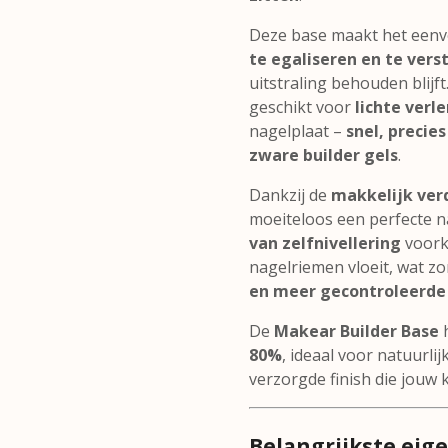
Deze base maakt het een
te egaliseren en te vers
uitstraling behouden blijf
geschikt voor
lichte verl
nagelplaat –
snel, precie
zware builder gels
.
Dankzij de
makkelijk ver
moeiteloos een perfecte n
van zelfnivellering
voork
nagelriemen vloeit, wat z
en meer gecontroleerde 
De
Makear Builder Base
h
80%
, ideaal voor natuurli
verzorgde finish die jouw 
Belangrijkste eig