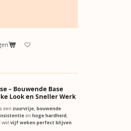
gen
ase – Bouwende Base
jke Look en Sneller Werk
s een
zuurvrije, bouwende
onsistentie
en
hoge hardheid
,
t wel
vijf weken perfect blijven