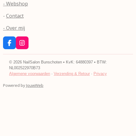
- Webshop
-
Contact
- Over mij
F
I
a
n
c
s
e
t
©
2026
NailSalon Bunschoten • KvK: 64880397 • BTW:
b
a
NL002522970B73
o
g
Algemene voorwaarden
·
Verzending & Retour
·
Privacy
o
r
k
a
Powered by
JouwWeb
m