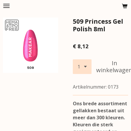
Ga
direct
509 Princess Gel
naar
de
Polish 8ml
hoofdinhoud
€ 8,12
In
winkelwage
Artikelnummer:
0173
Ons brede assortiment
gellakken bestaat uit
meer dan 300 kleuren.
Kleuren die sterk