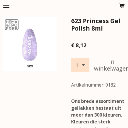
Ga
direct
623 Princess Gel
naar
de
Polish 8ml
hoofdinhoud
€ 8,12
In
winkelwage
Artikelnummer:
0182
Ons brede assortiment
gellakken bestaat uit
meer dan 300 kleuren.
Kleuren die sterk