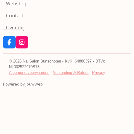
- Webshop
-
Contact
- Over mij
F
I
a
n
c
s
e
t
©
2026
NailSalon Bunschoten • KvK: 64880397 • BTW:
b
a
NL002522970B73
o
g
Algemene voorwaarden
·
Verzending & Retour
·
Privacy
o
r
k
a
Powered by
JouwWeb
m