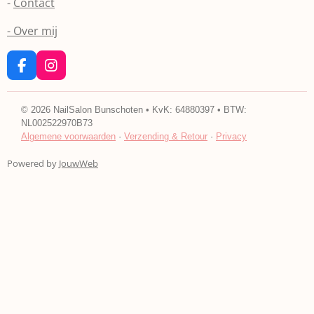
-
Contact
- Over mij
F
I
a
n
c
s
e
t
©
2026
NailSalon Bunschoten • KvK: 64880397 • BTW:
b
a
NL002522970B73
o
g
Algemene voorwaarden
·
Verzending & Retour
·
Privacy
o
r
k
a
Powered by
JouwWeb
m