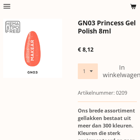
Ga
direct
GN03 Princess Gel
naar
de
Polish 8ml
hoofdinhoud
€ 8,12
In
winkelwage
Artikelnummer:
0209
Ons brede assortiment
gellakken bestaat uit
meer dan 300 kleuren.
Kleuren die sterk