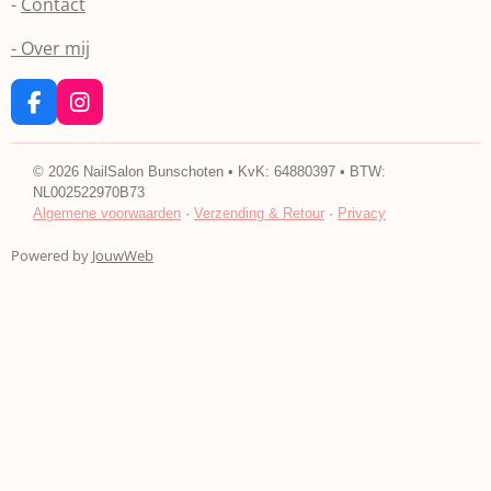
-
Contact
- Over mij
F
I
a
n
c
s
e
t
©
2026
NailSalon Bunschoten • KvK: 64880397 • BTW:
b
a
NL002522970B73
o
g
Algemene voorwaarden
·
Verzending & Retour
·
Privacy
o
r
k
a
Powered by
JouwWeb
m