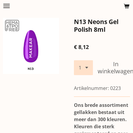
Ga
direct
N13 Neons Gel
naar
de
Polish 8ml
hoofdinhoud
€ 8,12
In
winkelwage
Artikelnummer:
0223
Ons brede assortiment
gellakken bestaat uit
meer dan 300 kleuren.
Kleuren die sterk