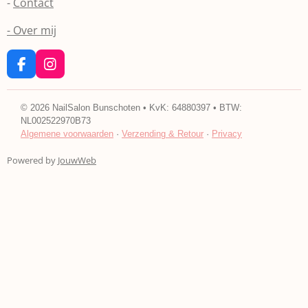
-
Contact
- Over mij
F
I
a
n
c
s
e
t
©
2026
NailSalon Bunschoten • KvK: 64880397 • BTW:
b
a
NL002522970B73
o
g
Algemene voorwaarden
·
Verzending & Retour
·
Privacy
o
r
k
a
Powered by
JouwWeb
m