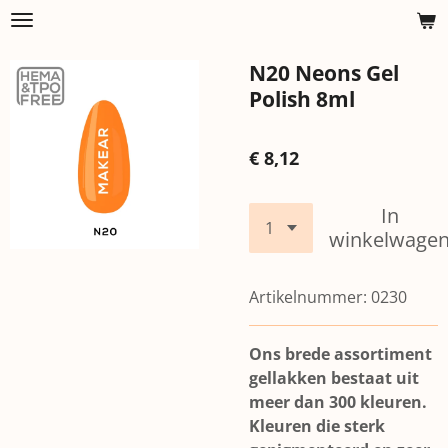
Ga
direct
N20 Neons Gel
naar
de
Polish 8ml
hoofdinhoud
€ 8,12
In
winkelwage
Artikelnummer:
0230
Ons brede assortiment
gellakken bestaat uit
meer dan 300 kleuren.
Kleuren die sterk