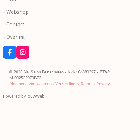
- Webshop
-
Contact
- Over mij
F
I
a
n
c
s
e
t
©
2026
NailSalon Bunschoten • KvK: 64880397 • BTW:
b
a
NL002522970B73
o
g
Algemene voorwaarden
·
Verzending & Retour
·
Privacy
o
r
k
a
Powered by
JouwWeb
m