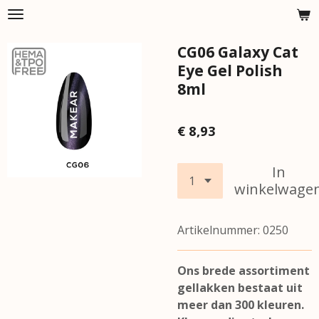
Ga
direct
CG06 Galaxy Cat
naar
de
Eye Gel Polish
hoofdinhoud
8ml
€ 8,93
In
winkelwage
Artikelnummer:
0250
Ons brede assortiment
gellakken bestaat uit
meer dan 300 kleuren.