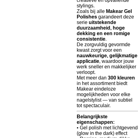
creatieve en opvallende
stylings.
Zoals bij alle
Makear Gel
Polishes
garandeert deze
serie
uitstekende
duurzaamheid, hoge
dekking en een romige
consistentie
.
De zorgvuldig gevormde
kwast zorgt voor een
nauwkeurige, gelijkmatige
applicatie
, waardoor jouw
werk sneller en makkelijker
verloopt.
Met meer dan
300 kleuren
in het assortiment biedt
Makear eindeloze
mogelijkheden voor elke
nagelstylist — van subtiel
tot spectaculair.
Belangrijkste
eigenschappen:
• Gel polish met lichtgevend
(glow in the dark) effect