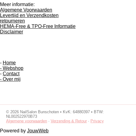
Meer informatie:
Algemene Voorwaarden
Levertijd en Verzendkosten
retourneren
HEMA-Free & TPO-Free Informatie
Disclaimer
-
Home
- Webshop
-
Contact
- Over mij
F
I
a
n
c
s
©
2026
NailSalon Bunschoten • KvK: 64880397 • BTW:
e
t
NL002522970B73
b
a
Algemene voorwaarden
·
Verzending & Retour
·
Privacy
o
g
o
r
Powered by
JouwWeb