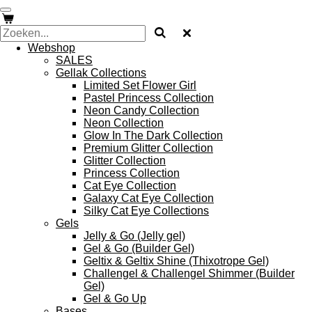
Ga
direct
naar
Webshop
de
SALES
hoofdinhoud
Gellak Collections
Limited Set Flower Girl
Pastel Princess Collection
Neon Candy Collection
Neon Collection
Glow In The Dark Collection
Premium Glitter Collection
Glitter Collection
Princess Collection
Cat Eye Collection
Galaxy Cat Eye Collection
Silky Cat Eye Collections
Gels
Jelly & Go (Jelly gel)
Gel & Go (Builder Gel)
Geltix & Geltix Shine (Thixotrope Gel)
Challengel & Challengel Shimmer (Builder
Gel)
Gel & Go Up
Bases