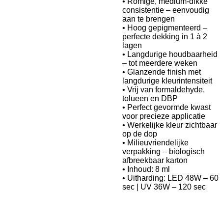
• Romige, medium-dikke
consistentie – eenvoudig
aan te brengen
• Hoog gepigmenteerd –
perfecte dekking in 1 à 2
lagen
• Langdurige houdbaarheid
– tot meerdere weken
• Glanzende finish met
langdurige kleurintensiteit
• Vrij van formaldehyde,
tolueen en DBP
• Perfect gevormde kwast
voor precieze applicatie
• Werkelijke kleur zichtbaar
op de dop
• Milieuvriendelijke
verpakking – biologisch
afbreekbaar karton
• Inhoud: 8 ml
• Uitharding: LED 48W – 60
sec | UV 36W – 120 sec