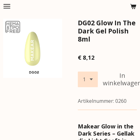
Ga
direct
DG02 Glow In The
naar
de
Dark Gel Polish
hoofdinhoud
8ml
€ 8,12
In
winkelwage
Artikelnummer:
0260
Makear Glow in the
Dark Series – Gellak