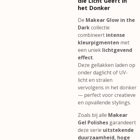
die Licht Geeft in
het Donker
De
Makear Glow in the
Dark
collectie
combineert
intense
kleurpigmenten
met
een uniek
lichtgevend
effect
.
Deze gellakken laden op
onder daglicht of UV-
licht en stralen
vervolgens in het donker
— perfect voor creatieve
en opvallende stylings.
Zoals bij alle
Makear
Gel Polishes
garandeert
deze serie
uitstekende
duurzaamheid, hoge