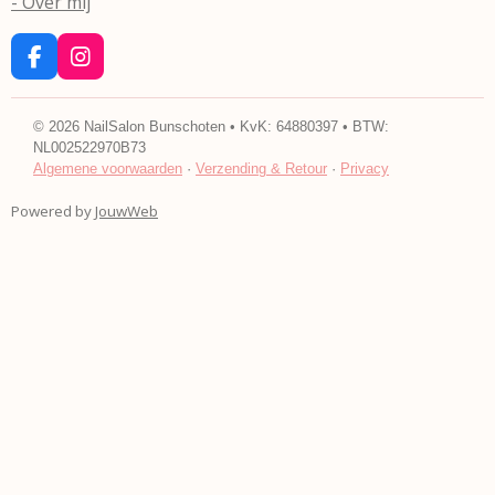
- Over mij
F
I
a
n
c
s
e
t
©
2026
NailSalon Bunschoten • KvK: 64880397 • BTW:
b
a
NL002522970B73
o
g
Algemene voorwaarden
·
Verzending & Retour
·
Privacy
o
r
k
a
Powered by
JouwWeb
m