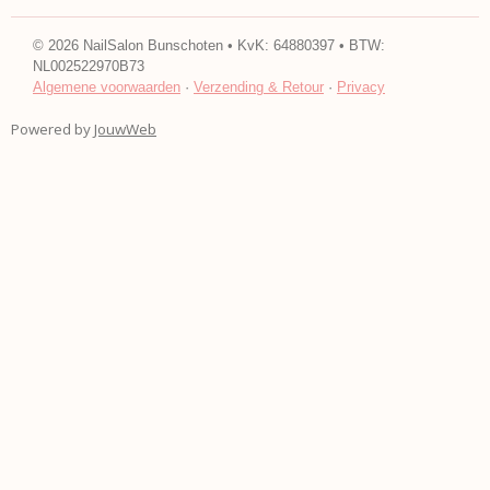
a
n
c
s
e
t
©
2026
NailSalon Bunschoten • KvK: 64880397 • BTW:
b
a
NL002522970B73
o
g
Algemene voorwaarden
·
Verzending & Retour
·
Privacy
o
r
k
a
Powered by
JouwWeb
m