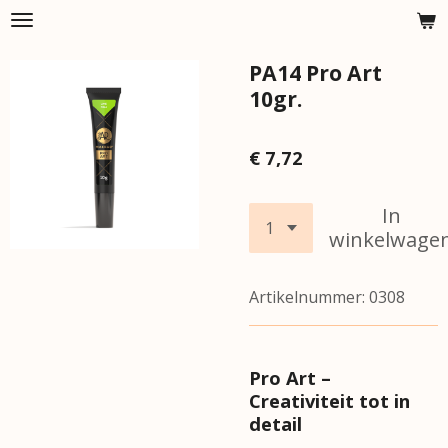
Ga
direct
PA14 Pro Art
naar
de
10gr.
hoofdinhoud
€ 7,72
In
winkelwage
Artikelnummer:
0308
Pro Art –
Creativiteit tot in
detail