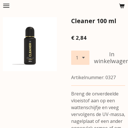
Ga
direct
Cleaner 100 ml
naar
de
hoofdinhoud
€ 2,84
In
winkelwage
Artikelnummer:
0327
Breng de onverdeelde
vloeistof aan op een
wattenschijfje en veeg
vervolgens de UV-massa,
nagelplaat of een ander