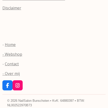
Disclaimer
-
Home
- Webshop
-
Contact
- Over mij
F
I
a
n
c
s
e
t
©
2026
NailSalon Bunschoten • KvK: 64880397 • BTW:
b
a
NL002522970B73