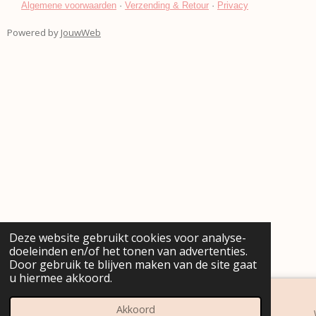
o
g
Algemene voorwaarden
·
Verzending & Retour
·
Privacy
o
r
k
a
Powered by
JouwWeb
m
Deze website gebruikt cookies voor analyse-
doeleinden en/of het tonen van advertenties.
Door gebruik te blijven maken van de site gaat
u hiermee akkoord.
Akkoord
E-mailadres
Telefoonnummer
Kaart