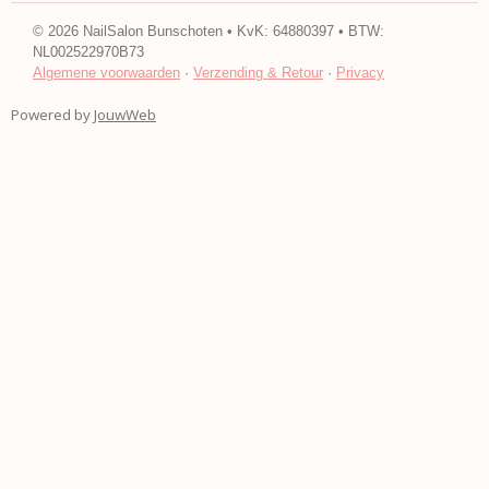
c
s
e
t
©
2026
NailSalon Bunschoten • KvK: 64880397 • BTW:
b
a
NL002522970B73
o
g
Algemene voorwaarden
·
Verzending & Retour
·
Privacy
o
r
k
a
Powered by
JouwWeb
m