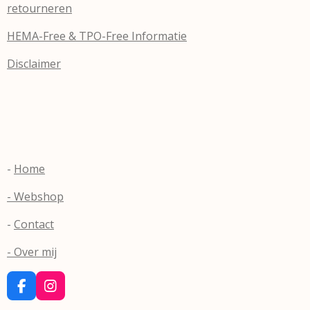
retourneren
HEMA-Free & TPO-Free Informatie
Disclaimer
-
Home
- Webshop
-
Contact
- Over mij
F
I
a
n