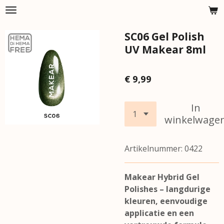
Ga
direct
SC06 Gel Polish
naar
de
UV Makear 8ml
hoofdinhoud
€ 9,99
In
winkelwage
Artikelnummer:
0422
Makear Hybrid Gel
Polishes – langdurige
kleuren, eenvoudige
applicatie en een