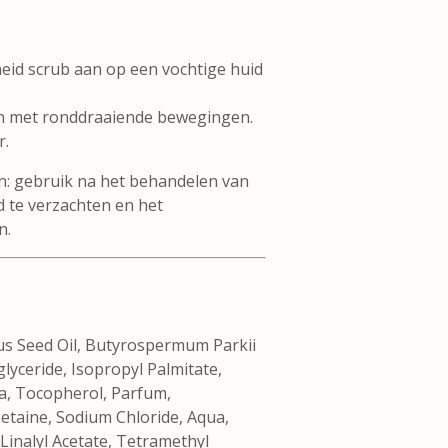
eid scrub aan op een vochtige huid
n met ronddraaiende bewegingen.
r.
n: gebruik na het behandelen van
 te verzachten en het
n.
us Seed Oil, Butyrospermum Parkii
glyceride, Isopropyl Palmitate,
ba, Tocopherol, Parfum,
taine, Sodium Chloride, Aqua,
, Linalyl Acetate, Tetramethyl