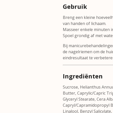
Gebruik
Breng een kleine hoeveelh
van handen of lichaam.
Masseer enkele minuten i
Spoel grondig af met wate
Bij manicurebehandelinge
de nagelriemen om de huid
eindresultaat te verbetere
Ingrediënten
Sucrose, Helianthus Annu
Butter, Caprylic/Capric Tri
Glyceryl Stearate, Cera Al
Capryl/Capramidopropyl Be
Linalool, Benzyl Salicylate