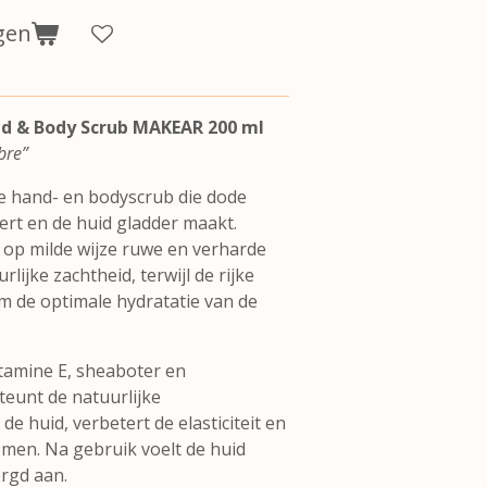
gen
d & Body Scrub MAKEAR 200 ml
bre”
de hand- en bodyscrub die dode
dert en de huid gladder maakt.
n op milde wijze ruwe en verharde
lijke zachtheid, terwijl de rijke
m de optimale hydratatie van de
itamine E, sheaboter en
teunt de natuurlijke
e huid, verbetert de elasticiteit en
omen. Na gebruik voelt de huid
orgd aan.