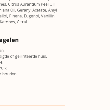
es, Citrus Aurantium Peel Oil,
iana Oil, Geranyl Acetate, Amyl
llol, Pinene, Eugenol, Vanillin,
etones, Citral.
egelen
en.
gde of geïrriteerde huid.
e.
uik.
n houden.