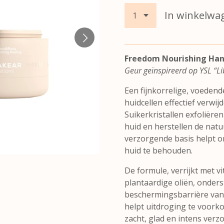
In winkelwa
Freedom Nourishing Han
Geur geïnspireerd op YSL “Li
Een fijnkorrelige, voeden
huidcellen effectief verwij
Suikerkristallen exfoliëre
huid en herstellen de natuur
verzorgende basis helpt o
huid te behouden.
De formule, verrijkt met v
plantaardige oliën, onders
beschermingsbarrière van d
helpt uitdroging te voork
zacht, glad en intens verz