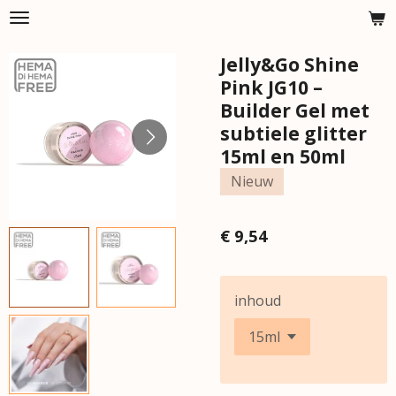
Ga
direct
Jelly&Go Shine
naar
de
Pink JG10 –
hoofdinhoud
Builder Gel met
subtiele glitter
15ml en 50ml
Nieuw
€ 9,54
inhoud