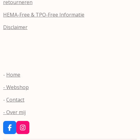
retourneren
HEMA-Free & TPO-Free Informatie
Disclaimer
-
Home
- Webshop
-
Contact
- Over mij
F
I
a
n