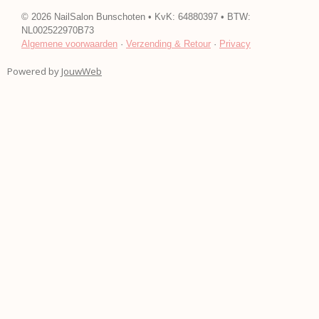
c
s
e
t
©
2026
NailSalon Bunschoten • KvK: 64880397 • BTW:
b
a
NL002522970B73
o
g
Algemene voorwaarden
·
Verzending & Retour
·
Privacy
o
r
k
a
Powered by
JouwWeb
m